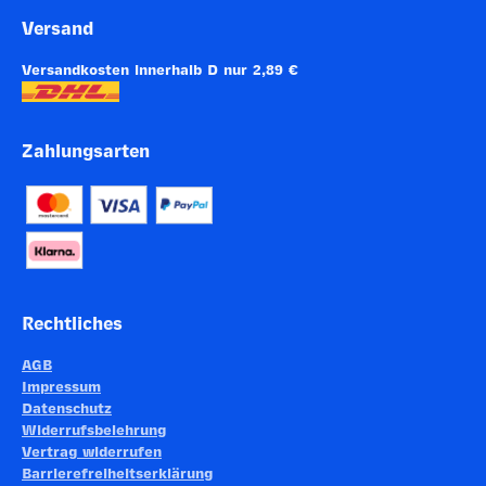
Versand
EAN
4260072663510
Versandkosten innerhalb D nur 2,89 €
ARTIKELNUMMER
174093
Zahlungsarten
Rechtliches
AGB
Impressum
Datenschutz
Widerrufsbelehrung
Vertrag widerrufen
Barrierefreiheitserklärung