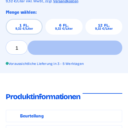
9,32
€/Liter
inkl. MwSt.,
zzgl.
Versandkosten
Menge wählen:
1
FL.
6
FL.
12
FL.
9,32
€/Liter
9,32
€/Liter
9,32
€/Liter
Voraussichtliche Lieferung in 3 - 5 Werktagen
Produktinformationen
Beurteilung
Angenehme Noten von Melone und Banane vereinen