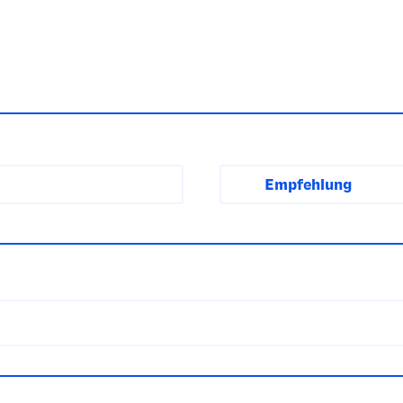
Empfehlung
asso auch alkoholfrei
Probieren Sie diese alkoholf
Hirschfilet, Entenbrust ode