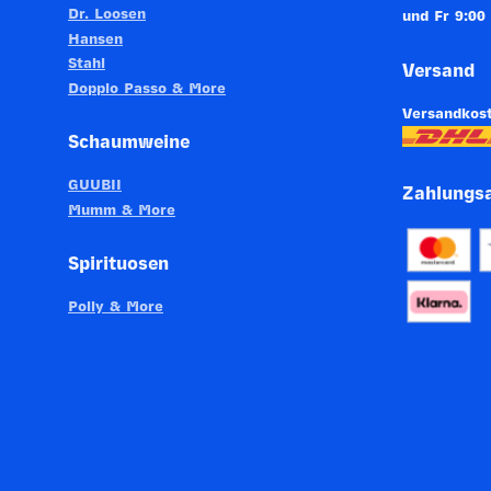
PRODUKTTYP
Entalkoholisierter Wein, Vo
Dr. Loosen
und Fr 9:00
Hansen
INHALT (LITER)
4.5
l
Stahl
Versand
PRODUZENT / ABFÜLLER /
Botter S.P.A., Via L. Cadorn
Doppio Passo & More
HERSTELLER
Versandkost
WEINTYPGESCHMACK
Süss
Schaumweine
ARTIKELNUMMER
981482
GUUBII
Zahlungs
Mumm & More
Spirituosen
Polly & More