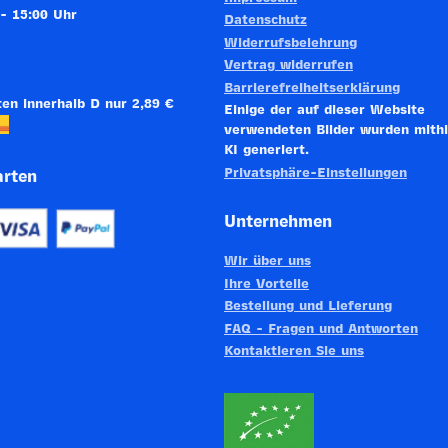
rratspaket
 - 15:00 Uhr
Datenschutz
Widerrufsbelehrung
Vertrag widerrufen
a, 17 30020 Fossalta di Piave (VE) – ITALIA
Barrierefreiheitserklärung
en innerhalb D nur 2,89 €
Einige der auf dieser Website
verwendeten Bilder wurden mithi
KI generiert.
Privatsphäre-Einstellungen
arten
Unternehmen
Wir über uns
Ihre Vorteile
Bestellung und Lieferung
FAQ - Fragen und Antworten
Kontaktieren Sie uns