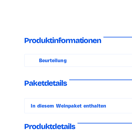
Produktinformationen
Beurteilung
Sie werden überrascht sein, wie gut der Doppio P
schmeckt!
Paketdetails
In diesem Weinpaket enthalten
6
x
Produktdetails