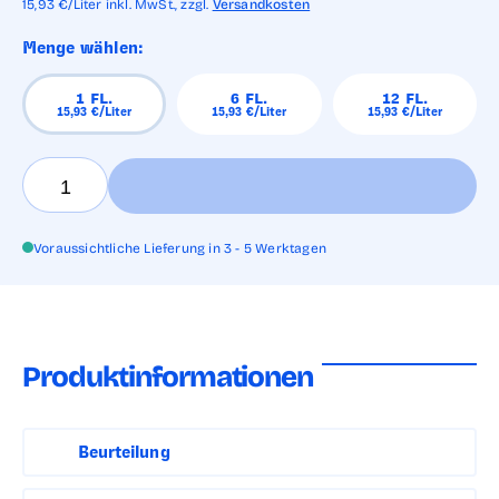
15,93
€/Liter
inkl. MwSt.,
zzgl.
Versandkosten
Menge wählen:
1
FL.
6
FL.
12
FL.
15,93
€/Liter
15,93
€/Liter
15,93
€/Liter
Voraussichtliche Lieferung in 3 - 5 Werktagen
Produktinformationen
Beurteilung
Zartes Rosé mit lachsfarbenen Reflexen. Duft nach