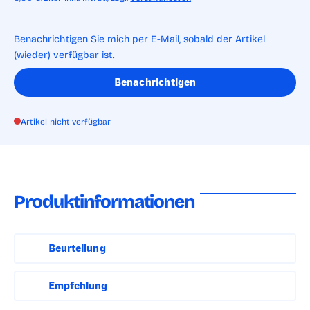
Benachrichtigen Sie mich per E-Mail, sobald der Artikel
(wieder) verfügbar ist.
Benachrichtigen
Artikel nicht verfügbar
Produktinformationen
Beurteilung
Entalkoholisierte Weincuveé verfeinert mit Mangosaft.
Empfehlung
Das fruchtige Bukett nach frischer Mango in
Verbindung mit einem ausgewogenen Süße-Säure